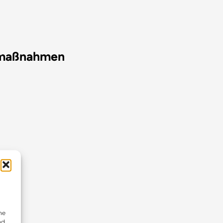
zmaßnahmen
ne
nd