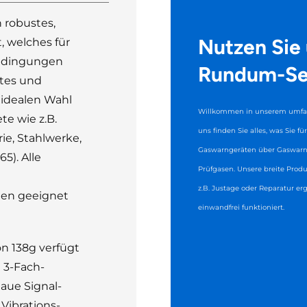
 robustes,
Nutzen Sie
 welches für
Bedingungen
Rundum-Se
ktes und
 idealen Wahl
Willkommen in unserem umfas
te wie z.B.
uns finden Sie alles, was Sie f
ie, Stahlwerke,
Gaswarngeräten über Gaswarnz
5). Alle
Prüfgasen. Unsere breite Produ
z.B. Justage oder Reparatur er
hen geeignet
einwandfrei funktioniert.
n 138g verfügt
 3-Fach-
laue Signal-
Vibrations-