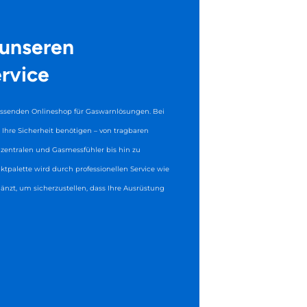
 unseren
rvice
senden Onlineshop für Gaswarnlösungen. Bei
ür Ihre Sicherheit benötigen – von tragbaren
entralen und Gasmessfühler bis hin zu
ktpalette wird durch professionellen Service wie
gänzt, um sicherzustellen, dass Ihre Ausrüstung