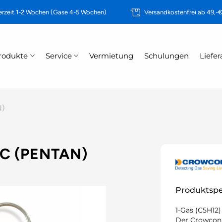
erzeit 1-2 Wochen (Gase 4-5 Wochen)
Versandkostenfrei ab 49,-
rodukte
Service
Vermietung
Schulungen
Liefe
N)
 (PENTAN)
Produktspe
1-Gas (C5H12)
Der Crowcon 