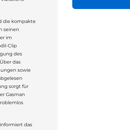
d die kompakte
in seinen
er im
il-Clip
tigung des
 Über das
nungen sowie
 abgelesen
ng sorgt für
 Der Gasman
roblemlos
informiert das