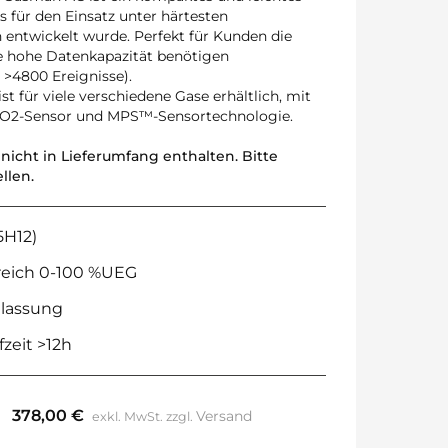
s für den Einsatz unter härtesten
entwickelt wurde. Perfekt für Kunden die
 hohe Datenkapazität benötigen
 >4800 Ereignisse).
t für viele verschiedene Gase erhältlich, mit
 O2-Sensor und MPS™-Sensortechnologie.
nicht in Lieferumfang enthalten. Bitte
llen.
5H12)
eich 0-100 %UEG
lassung
zeit >12h
378,00
€
Versand
exkl. MwSt.
zzgl.