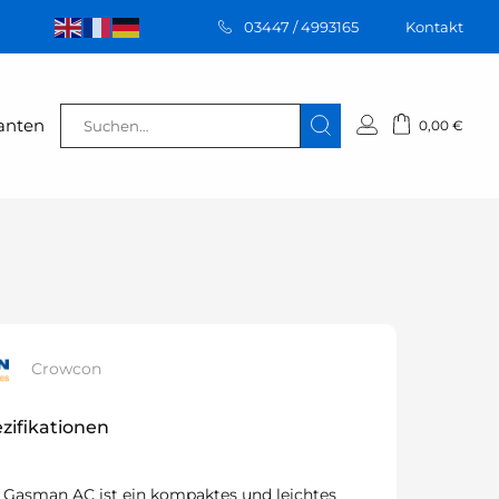
03447 / 4993165
Kontakt
€
Suchen
ranten
0,00
€
nach:
Crowcon
zifikationen
Gasman AC ist ein kompaktes und leichtes