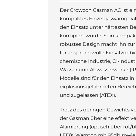
Der Crowcon Gasman AC ist ein
kompaktes Einzelgaswarngerät,
den Einsatz unter härtesten 
konzipiert wurde. Sein kompa
robustes Design macht ihn zur
für anspruchsvolle Einsatzgebie
chemische Industrie, Öl-Industr
Wasser und Abwasserwerke (IP6
Modelle sind für den Einsatz in
explosionsgefährdeten Bereic
und zugelassen (ATEX).
Trotz des geringen Gewichts vo
der Gasman über eine effektive
Alamierung (optisch über rot/b
LED’s, Warnton mit 95db sowie 