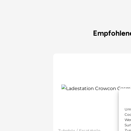
Empfohlen
Um 
Coo
Wen
Sur
Zubehör / Ersatzteile
Zus