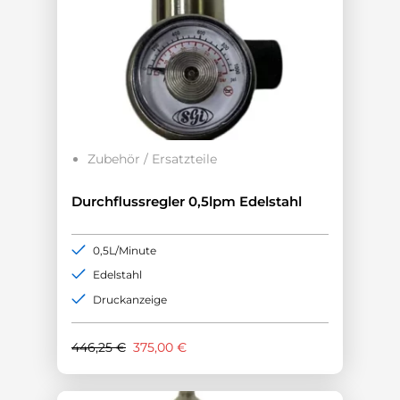
Zubehör / Ersatzteile
Durchflussregler 0,5lpm Edelstahl
0,5L/Minute
Edelstahl
Druckanzeige
Ursprünglicher
Aktueller
446,25
€
375,00
€
Preis
Preis
war:
ist:
446,25 €
375,00 €.