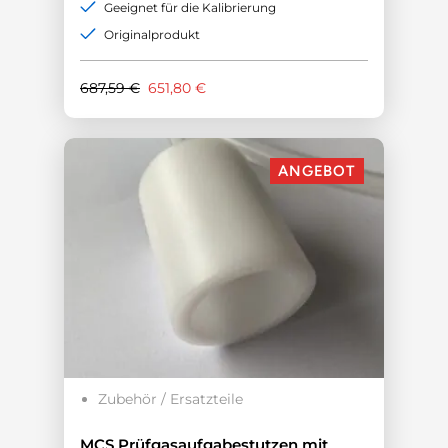
Geeignet für die Kalibrierung
Originalprodukt
Ursprünglicher
Aktueller
687,59
€
651,80
€
Preis
Preis
war:
ist:
687,59 €
651,80 €.
ANGEBOT
Zubehör / Ersatzteile
MCS Prüfgasaufgabestutzen mit