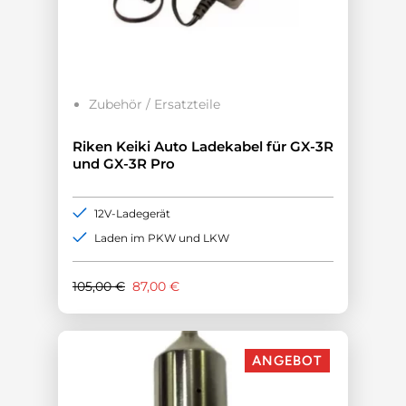
Zubehör / Ersatzteile
Riken Keiki Auto Ladekabel für GX-3R
und GX-3R Pro
12V-Ladegerät
Laden im PKW und LKW
Ursprünglicher
Aktueller
105,00
€
87,00
€
Preis
Preis
war:
ist:
105,00 €
87,00 €.
ANGEBOT