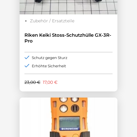
Zubehör / Ersatzteile
Riken Keiki Stoss-Schutzhülle GX-3R-
Pro
Schutz gegen Sturz
Erhöhte Sicherheit
Ursprünglicher
Aktueller
23,00
€
17,00
€
Preis
Preis
war:
ist:
23,00 €
17,00 €.