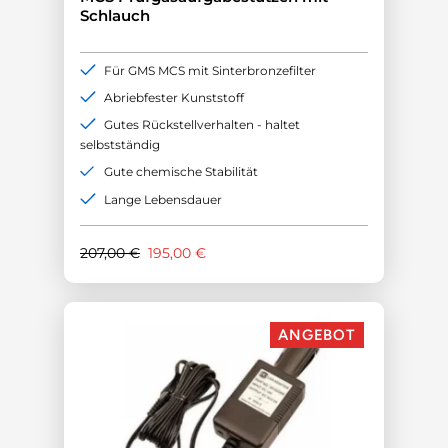
Schlauch
Für GMS MCS mit Sinterbronzefilter
Abriebfester Kunststoff
Gutes Rückstellverhalten - haltet
selbstständig
Gute chemische Stabilität
Lange Lebensdauer
Ursprünglicher
Aktueller
207,00
€
195,00
€
Preis
Preis
war:
ist:
207,00 €
195,00 €.
ANGEBOT