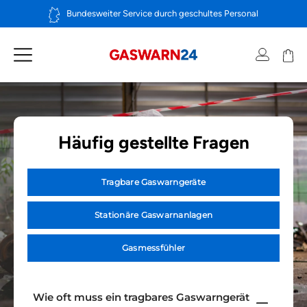
Zum
Bundesweiter Service durch geschultes Personal
Inhalt
springen
Häufig gestellte Fragen
Tragbare Gaswarngeräte
Stationäre Gaswarnanlagen
Gasmessfühler
Wie oft muss ein tragbares Gaswarngerät