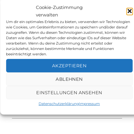
Persion durchgeführt werden.
Cookie-Zustimmung
Alle 3 Jahre muss eine Kontrolle der
verwalten
Aufzeichnungen durch eine befähigte
Um dir ein optimales Erlebnis zu bieten, verwenden wir Technologien
Person durchgeführt werden.
wie Cookies, um Geräteinformationen zu speichern und/oder darauf
zuzugreifen. Wenn du diesen Technologien zustimmst, können wir
Daten wie das Surfverhalten oder eindeutige IDs auf dieser Website
verarbeiten. Wenn du deine Zustimmung nicht erteilst oder
zurückziehst, können bestimmte Merkmale und Funktionen
Welche Zertifizierungen gibt es?
beeinträchtigt werden.
AKZEPTIEREN
Welche Zubehörteile gibt es?
ABLEHNEN
Was ist der STEL und TWA Wert?
EINSTELLUNGEN ANSEHEN
Wann wird ein tragbares Gaswarngerät
Datenschutzerklärung
Impressum
benötigt?