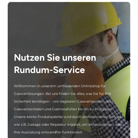
Nutzen Sie unseren
Rundum-Service
Willkommen in unserem umfassenden Onlineshop für
Gaswarnlösungen. Bei uns finden Sie alles, was Sie für Ihre
Sicherheit benötigen – von tragbaren Gaswarngeräten über
Gaswarnzentralen und Gasmessfühler bis hin zu Prüfgasen.
Unsere breite Produktpalette wird durch professionellen Service
wie z.B. Justage oder Reparatur ergänzt, um sicherzustellen, dass
Ihre Ausrüstung einwandfrei funktioniert.