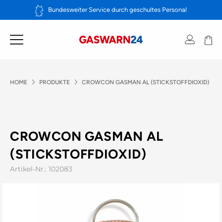
Zum
Bundesweiter Service durch geschultes Personal
Inhalt
springen
HOME
PRODUKTE
CROWCON GASMAN AL (STICKSTOFFDIOXID)
CROWCON GASMAN AL
(STICKSTOFFDIOXID)
Artikel-Nr.: 102083