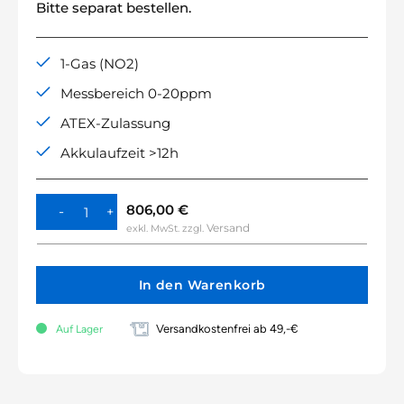
Bitte separat bestellen.
1-Gas (NO2)
Messbereich 0-20ppm
ATEX-Zulassung
Akkulaufzeit >12h
806,00
€
Versand
exkl. MwSt.
zzgl.
In den Warenkorb
Versandkostenfrei ab 49,-€
Auf Lager