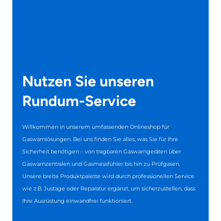
Nutzen Sie unseren
Rundum-Service
Willkommen in unserem umfassenden Onlineshop für
Gaswarnlösungen. Bei uns finden Sie alles, was Sie für Ihre
Sicherheit benötigen – von tragbaren Gaswarngeräten über
Gaswarnzentralen und Gasmessfühler bis hin zu Prüfgasen.
Unsere breite Produktpalette wird durch professionellen Service
wie z.B. Justage oder Reparatur ergänzt, um sicherzustellen, dass
Ihre Ausrüstung einwandfrei funktioniert.