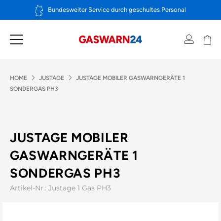
Zum
Bundesweiter Service durch geschultes Personal
Inhalt
springen
HOME
JUSTAGE
JUSTAGE MOBILER GASWARNGERÄTE 1
SONDERGAS PH3
JUSTAGE MOBILER
GASWARNGERÄTE 1
SONDERGAS PH3
Artikel-Nr.: Justage 1 Gas PH3