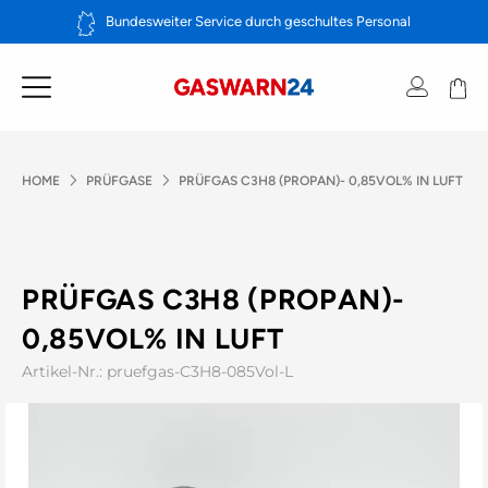
Zum
Bundesweiter Service durch geschultes Personal
Inhalt
springen
HOME
PRÜFGASE
PRÜFGAS C3H8 (PROPAN)- 0,85VOL% IN LUFT
PRÜFGAS C3H8 (PROPAN)-
0,85VOL% IN LUFT
Artikel-Nr.: pruefgas-C3H8-085Vol-L