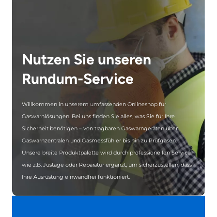
Nutzen Sie unseren
Rundum-Service
Willkommen in unserem umfassenden Onlineshop für
Gaswarnlösungen. Bei uns finden Sie alles, was Sie für Ihre
Sicherheit benötigen – von tragbaren Gaswarngeräten über
Gaswarnzentralen und Gasmessfühler bis hin zu Prüfgasen.
Unsere breite Produktpalette wird durch professionellen Service
wie z.B. Justage oder Reparatur ergänzt, um sicherzustellen, dass
Ihre Ausrüstung einwandfrei funktioniert.