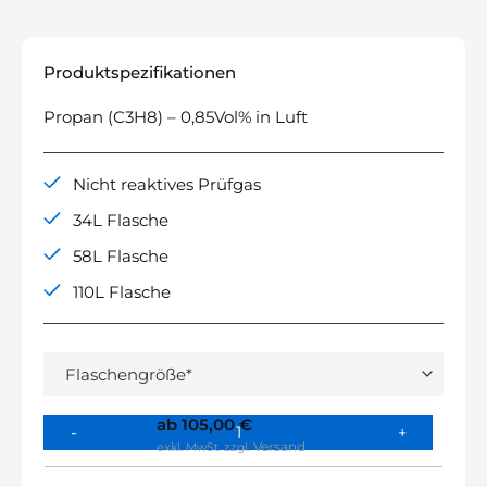
Produktspezifikationen
Propan (C3H8) – 0,85Vol% in Luft
Nicht reaktives Prüfgas
34L Flasche
58L Flasche
110L Flasche
ab
105,00
€
Versand
exkl. MwSt.
zzgl.