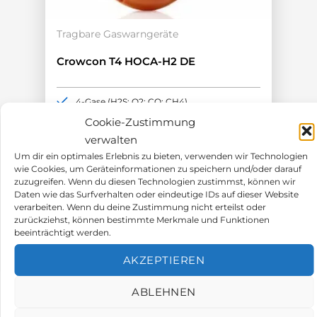
Tragbare Gaswarngeräte
Crowcon T4 HOCA-H2 DE
4-Gase (H2S; O2; CO; CH4)
H2 kompensierter CO Sensor
Cookie-Zustimmung
18h Akkulaufzeit
verwalten
ATEX-Zulassung
Um dir ein optimales Erlebnis zu bieten, verwenden wir Technologien
Aufrüstbar bis IP67
wie Cookies, um Geräteinformationen zu speichern und/oder darauf
zuzugreifen. Wenn du diesen Technologien zustimmst, können wir
648,00
€
Daten wie das Surfverhalten oder eindeutige IDs auf dieser Website
verarbeiten. Wenn du deine Zustimmung nicht erteilst oder
zurückziehst, können bestimmte Merkmale und Funktionen
beeinträchtigt werden.
AKZEPTIEREN
ABLEHNEN