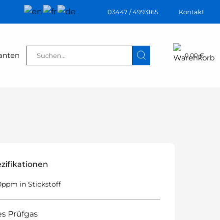
03447 / 4993165
Kontakt
€
Suchen
ranten
0,00
€
nach:
zifikationen
10ppm in Stickstoff
es Prüfgas