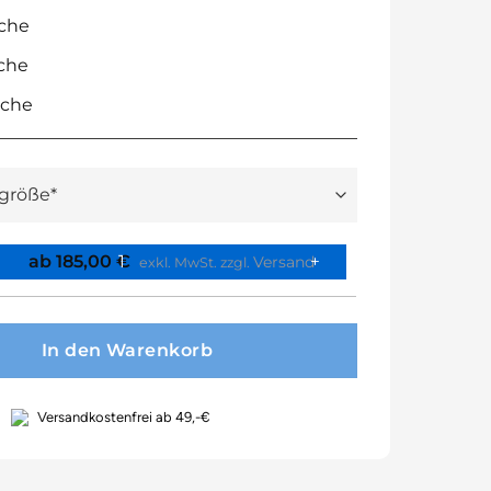
sche
sche
sche
ab
185,00
€
Versand
exkl. MwSt.
zzgl.
In den Warenkorb
Versandkostenfrei ab 49,-€