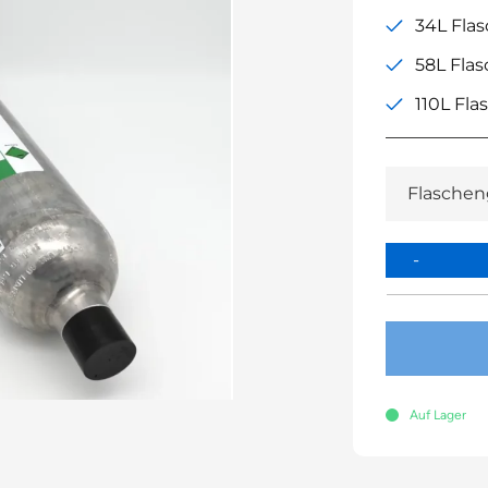
34L Fla
58L Fla
110L Fla
Auf Lager