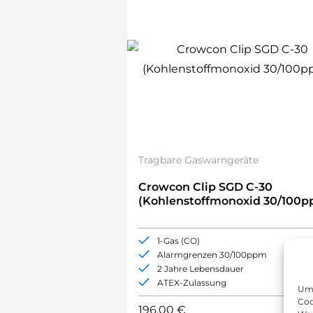
Tragbare Gaswarngeräte
Crowcon Clip SGD C-30
(Kohlenstoffmonoxid 30/100p
1-Gas (CO)
Alarmgrenzen 30/100ppm
2 Jahre Lebensdauer
ATEX-Zulassung
Um 
Coo
196,00
€