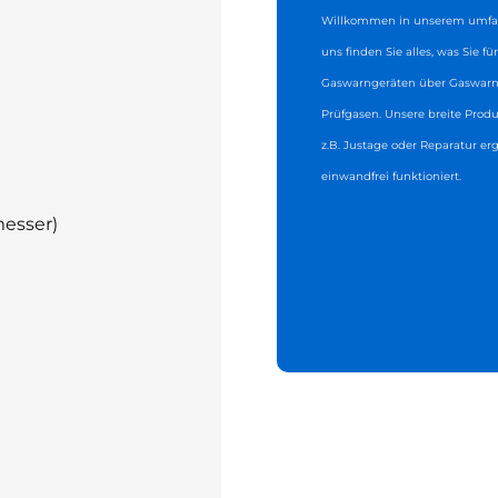
Willkommen in unserem umfas
uns finden Sie alles, was Sie f
Gaswarngeräten über Gaswarnz
Prüfgasen. Unsere breite Produ
z.B. Justage oder Reparatur er
einwandfrei funktioniert.
esser)