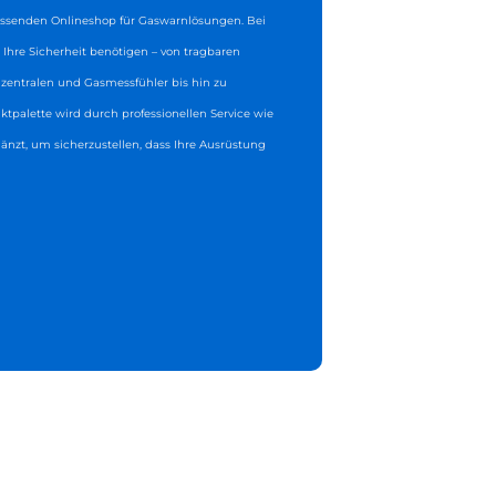
senden Onlineshop für Gaswarnlösungen. Bei
ür Ihre Sicherheit benötigen – von tragbaren
entralen und Gasmessfühler bis hin zu
ktpalette wird durch professionellen Service wie
gänzt, um sicherzustellen, dass Ihre Ausrüstung