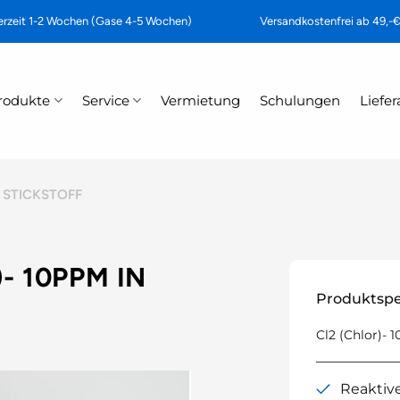
erzeit 1-2 Wochen (Gase 4-5 Wochen)
Versandkostenfrei ab 49,-
rodukte
Service
Vermietung
Schulungen
Liefe
 STICKSTOFF
- 10PPM IN
Produktspe
Cl2 (Chlor)- 
Reaktiv