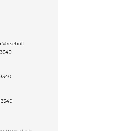
 Vorschrift
13340
13340
 13340