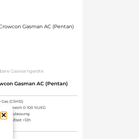
bare Gaswarngeräte
wcon Gasman AC (Pentan)
1-Gas (C5H12)
Messbereich 0-100 %UEG
ATEX-Zulassung
Akkulaufzeit >12h
,00
€