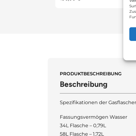
Wen
Sur
Zus
Fun
PRODUKTBESCHREIBUNG
Beschreibung
Spezifikationen der Gasflasche
Fassungsvermögen Wasser
34L Flasche – 0,79L
58L Flasche – 1,72L