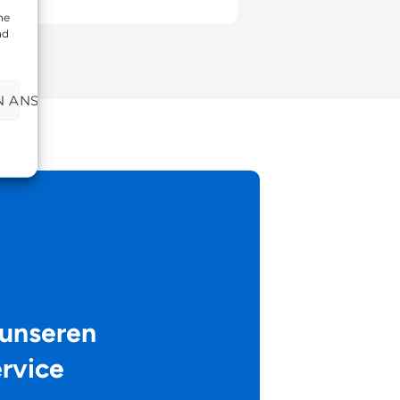
ne
nd
N ANSEHEN
 unseren
rvice