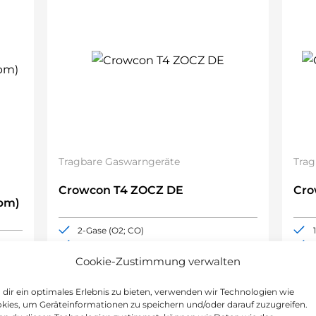
Tragbare Gaswarngeräte
Trag
Crowcon T4 ZOCZ DE
Cro
pm)
2-Gase (O2; CO)
18h Akkulaufzeit
ATEX-Zulassung
Cookie-Zustimmung verwalten
Aufrüstbar bis IP67
dir ein optimales Erlebnis zu bieten, verwenden wir Technologien wie
kies, um Geräteinformationen zu speichern und/oder darauf zuzugreifen.
492,00
€
378