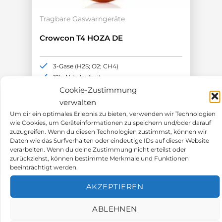
Tragbare Gaswarngeräte
Crowcon T4 HOZA DE
3-Gase (H2S; O2; CH4)
18h Akkulaufzeit
ATEX-Zulassung
Cookie-Zustimmung
Aufrüstbar bis IP67
verwalten
Um dir ein optimales Erlebnis zu bieten, verwenden wir Technologien
583,00
€
wie Cookies, um Geräteinformationen zu speichern und/oder darauf
zuzugreifen. Wenn du diesen Technologien zustimmst, können wir
Daten wie das Surfverhalten oder eindeutige IDs auf dieser Website
verarbeiten. Wenn du deine Zustimmung nicht erteilst oder
zurückziehst, können bestimmte Merkmale und Funktionen
beeinträchtigt werden.
AKZEPTIEREN
ABLEHNEN
PRODUKTBESCHREIBUNG