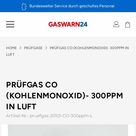
Zum
Bundesweiter Service durch geschultes Personal
Inhalt
springen
HOME
PRÜFGASE
PRÜFGAS CO (KOHLENMONOXID)- 300PPM IN
LUFT
PRÜFGAS CO
(KOHLENMONOXID)- 300PPM
IN LUFT
Artikel-Nr.: pruefgas-20101-CO-300ppm-L