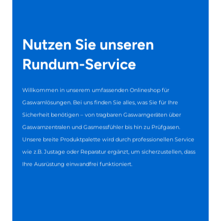
Nutzen Sie unseren
Rundum-Service
Willkommen in unserem umfassenden Onlineshop für
Gaswarnlösungen. Bei uns finden Sie alles, was Sie für Ihre
Sicherheit benötigen – von tragbaren Gaswarngeräten über
Gaswarnzentralen und Gasmessfühler bis hin zu Prüfgasen.
Unsere breite Produktpalette wird durch professionellen Service
wie z.B. Justage oder Reparatur ergänzt, um sicherzustellen, dass
Ihre Ausrüstung einwandfrei funktioniert.