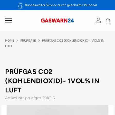
Zum
Bundesweiter Service durch geschultes Personal
Inhalt
springen
HOME
PRÜFGASE
PRÜFGAS CO2 (KOHLENDIOXID)- 1VOL% IN
LUFT
PRÜFGAS CO2
(KOHLENDIOXID)- 1VOL% IN
LUFT
Artikel-Nr.: pruefgas-20101-3