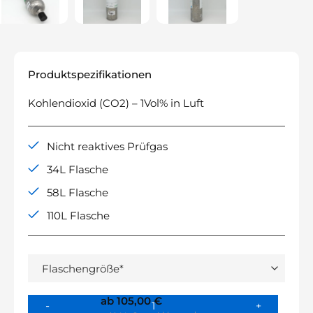
Produktspezifikationen
Kohlendioxid (CO2) – 1Vol% in Luft
Nicht reaktives Prüfgas
34L Flasche
58L Flasche
110L Flasche
ab
105,00
€