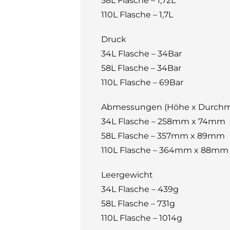
58L Flasche – 1,72L
110L Flasche – 1,7L
Druck
34L Flasche – 34Bar
58L Flasche – 34Bar
110L Flasche – 69Bar
Abmessungen (Höhe x Durchm
34L Flasche – 258mm x 74mm
58L Flasche – 357mm x 89mm
110L Flasche – 364mm x 88mm
Leergewicht
34L Flasche – 439g
58L Flasche – 731g
110L Flasche – 1014g