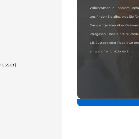
Willkommen in unserem umfas
uns finden Sie alles, was Sie f
Gaswarngeräten über Gaswarnz
Prüfgasen. Unsere breite Produ
z.B. Justage oder Reparatur er
einwandfrei funktioniert.
esser)