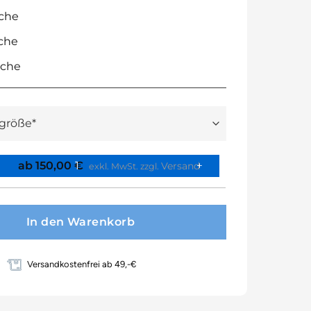
sche
sche
sche
ab
150,00
€
Versand
exkl. MwSt.
zzgl.
In den Warenkorb
Versandkostenfrei ab 49,-€