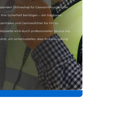
senden Onlineshop für Gaswarnlösungen. Bei
ür Ihre Sicherheit benötigen – von tragbaren
entralen und Gasmessfühler bis hin zu
ktpalette wird durch professionellen Service wie
gänzt, um sicherzustellen, dass Ihre Ausrüstung