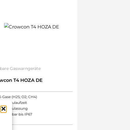
bare Gaswarngeräte
wcon T4 HOZA DE
3-Gase (H2S; O2; CH4)
18h Akkulaufzeit
ATEX-Zulassung
Aufrüstbar bis IP67