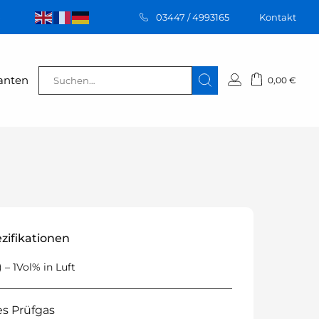
03447 / 4993165
Kontakt
€
Suchen
ranten
0,00
€
nach:
zifikationen
– 1Vol% in Luft
es Prüfgas