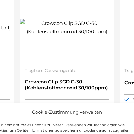
Tragbare Gaswarngeräte
Trag
Crowcon Clip SGD C-30
Cro
(Kohlenstoffmonoxid 30/100ppm)
1-Gas (CO)
Alarmgrenzen 30/100ppm
Cookie-Zustimmung verwalten
2 Jahre Lebensdauer
ATEX-Zulassung
dir ein optimales Erlebnis zu bieten, verwenden wir Technologien wie
kies, um Geräteinformationen zu speichern und/oder darauf zuzugreifen.