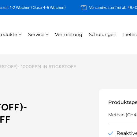
erzeit 1-2 Wochen (Gase 4-5 Wochen)
Versandkostenfrei ab 49,-
rodukte
Service
Vermietung
Schulungen
Liefe
STOFF)- 1000PPM IN STICKSTOFF
Produktspe
OFF)-
Methan (CH4) 
FF
Reaktiv