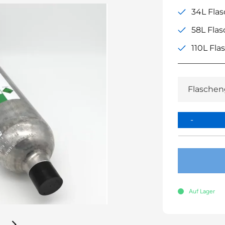
34L Fla
58L Fla
110L Fla
Auf Lager