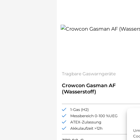
Tragbare Gaswarngeräte
Crowcon Gasman AF
(Wasserstoff)
1-Gas (H2)
Messbereich 0-100 %UEG
ATEX-Zulassung
Akkulaufzeit >12h
Um 
Coo