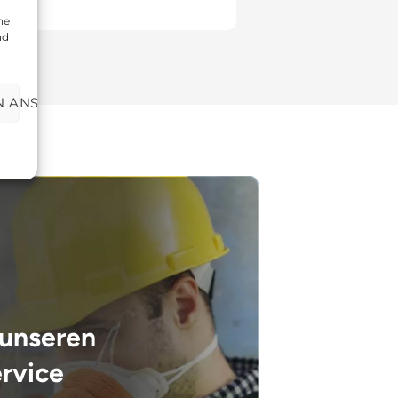
,00
€
ne
nd
N ANSEHEN
 unseren
rvice