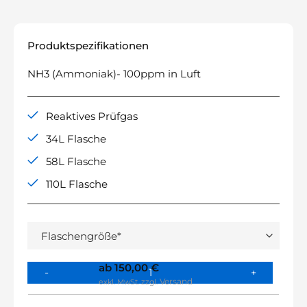
Produktspezifikationen
NH3 (Ammoniak)- 100ppm in Luft
Reaktives Prüfgas
34L Flasche
58L Flasche
110L Flasche
ab
150,00
€
Versand
exkl. MwSt.
zzgl.