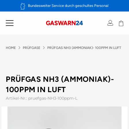
Zum
Bundesweiter Service durch geschultes Personal
Inhalt
springen
HOME
PRÜFGASE
PRÜFGAS NH3 (AMMONIAK)- 100PPM IN LUFT
PRÜFGAS NH3 (AMMONIAK)-
100PPM IN LUFT
Artikel-Nr.: pruefgas-NH3-100ppm-L