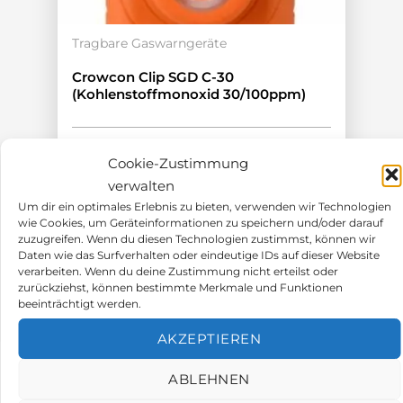
Tragbare Gaswarngeräte
Crowcon Clip SGD C-30
(Kohlenstoffmonoxid 30/100ppm)
1-Gas (CO)
Cookie-Zustimmung
Alarmgrenzen 30/100ppm
verwalten
2 Jahre Lebensdauer
ATEX-Zulassung
Um dir ein optimales Erlebnis zu bieten, verwenden wir Technologien
wie Cookies, um Geräteinformationen zu speichern und/oder darauf
196,00
€
zuzugreifen. Wenn du diesen Technologien zustimmst, können wir
Daten wie das Surfverhalten oder eindeutige IDs auf dieser Website
verarbeiten. Wenn du deine Zustimmung nicht erteilst oder
zurückziehst, können bestimmte Merkmale und Funktionen
beeinträchtigt werden.
AKZEPTIEREN
ABLEHNEN