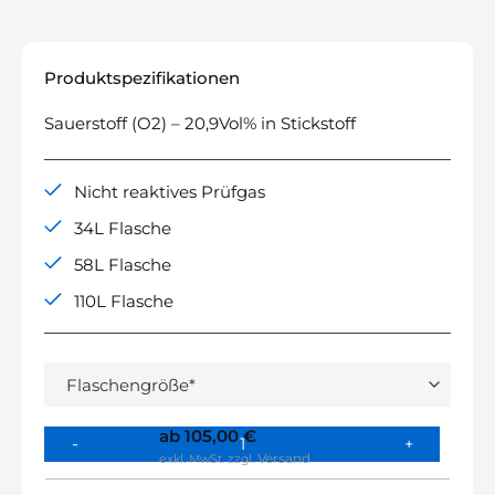
Produktspezifikationen
Sauerstoff (O2) – 20,9Vol% in Stickstoff
Nicht reaktives Prüfgas
34L Flasche
58L Flasche
110L Flasche
ab
105,00
€
Versand
exkl. MwSt.
zzgl.