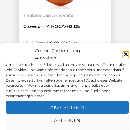
Tragbare Gaswarngeräte
Crowcon T4 HOCA-H2 DE
4-Gase (H2S; O2; CO; CH4)
H2 kompensierter CO Sensor
Cookie-Zustimmung
18h Akkulaufzeit
verwalten
ATEX-Zulassung
Um dir ein optimales Erlebnis zu bieten, verwenden wir Technologien
Aufrüstbar bis IP67
wie Cookies, um Geräteinformationen zu speichern und/oder darauf
zuzugreifen. Wenn du diesen Technologien zustimmst, können wir
648,00
€
Daten wie das Surfverhalten oder eindeutige IDs auf dieser Website
verarbeiten. Wenn du deine Zustimmung nicht erteilst oder
zurückziehst, können bestimmte Merkmale und Funktionen
beeinträchtigt werden.
AKZEPTIEREN
ABLEHNEN