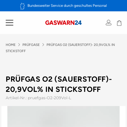
Zum
Bundesweiter Service durch geschultes Personal
Inhalt
springen
HOME
PRÜFGASE
PRÜFGAS O2 (SAUERSTOFF)- 20,9VOL% IN
STICKSTOFF
PRÜFGAS O2 (SAUERSTOFF)-
20,9VOL% IN STICKSTOFF
Artikel-Nr.: pruefgas-O2-209Vol-L