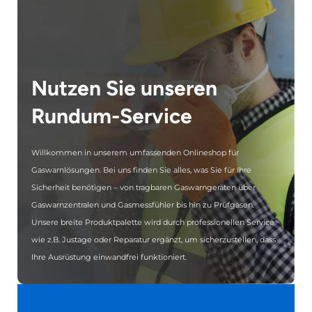
Nutzen Sie unseren
Rundum-Service
Willkommen in unserem umfassenden Onlineshop für
Gaswarnlösungen. Bei uns finden Sie alles, was Sie für Ihre
Sicherheit benötigen – von tragbaren Gaswarngeräten über
Gaswarnzentralen und Gasmessfühler bis hin zu Prüfgasen.
Unsere breite Produktpalette wird durch professionellen Service
wie z.B. Justage oder Reparatur ergänzt, um sicherzustellen, dass
Ihre Ausrüstung einwandfrei funktioniert.