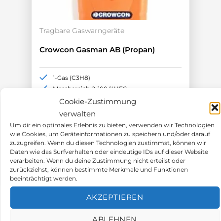
Tragbare Gaswarngeräte
Crowcon Gasman AB (Propan)
1-Gas (C3H8)
Messbereich 0-100 %UEG
ATEX-Zulassung
Cookie-Zustimmung
Akkulaufzeit >12h
verwalten
Um dir ein optimales Erlebnis zu bieten, verwenden wir Technologien
378,00
€
wie Cookies, um Geräteinformationen zu speichern und/oder darauf
zuzugreifen. Wenn du diesen Technologien zustimmst, können wir
Daten wie das Surfverhalten oder eindeutige IDs auf dieser Website
verarbeiten. Wenn du deine Zustimmung nicht erteilst oder
zurückziehst, können bestimmte Merkmale und Funktionen
beeinträchtigt werden.
AKZEPTIEREN
ABLEHNEN