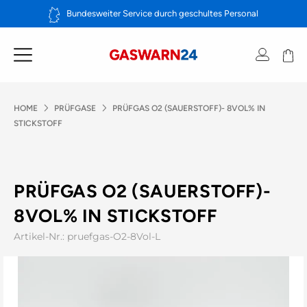
Zum
Bundesweiter Service durch geschultes Personal
Inhalt
springen
HOME
PRÜFGASE
PRÜFGAS O2 (SAUERSTOFF)- 8VOL% IN
STICKSTOFF
PRÜFGAS O2 (SAUERSTOFF)-
8VOL% IN STICKSTOFF
Artikel-Nr.: pruefgas-O2-8Vol-L