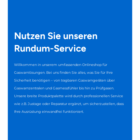
Nutzen Sie unseren
Rundum-Service
Willkommen in unserem umfassenden Onlineshop für
Gaswarnlösungen. Bei uns finden Sie alles, was Sie für Ihre
Sicherheit benötigen – von tragbaren Gaswarngeräten über
Gaswarnzentralen und Gasmessfühler bis hin zu Prüfgasen.
Unsere breite Produktpalette wird durch professionellen Service
wie z.B. Justage oder Reparatur ergänzt, um sicherzustellen, dass
Ihre Ausrüstung einwandfrei funktioniert.