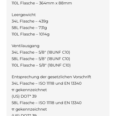
110L Flasche – 364mm x 88mm
Leergewicht
34L Flasche – 439g
58L Flasche – 731g
110L Flasche – 1014g
Ventilausgang
34L Flasche – 5/8″ (18UNF C10)
58L Flasche – 5/8″ (18UNF C10)
110L Flasche – 5/8″ (18UNF C10)
Entsprechung der gesetzlichen Vorschrift
34L Flasche – ISO 11118 und EN 13340
π gekennzeichnet
(US) DOT* 39
58L Flasche – ISO 11118 und EN 13340
π gekennzeichnet
(US) DOT* 39