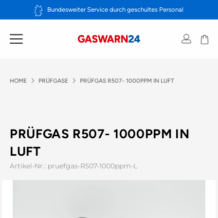
Zum
Bundesweiter Service durch geschultes Personal
Inhalt
springen
HOME
PRÜFGASE
PRÜFGAS R507- 1000PPM IN LUFT
PRÜFGAS R507- 1000PPM IN
LUFT
Artikel-Nr.: pruefgas-R507-1000ppm-L