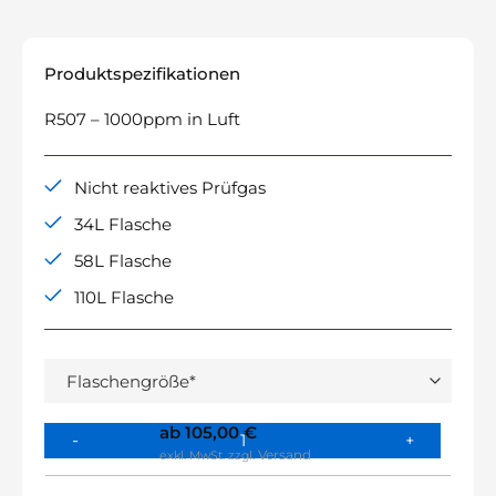
Produktspezifikationen
R507 – 1000ppm in Luft
Nicht reaktives Prüfgas
34L Flasche
58L Flasche
110L Flasche
ab
105,00
€
Versand
exkl. MwSt.
zzgl.