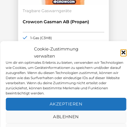
Tragbare Gaswarngeräte
Crowcon Gasman AB (Propan)
1-Gas (C3H8)
Messbereich 0-100 %UEG
Cookie-Zustimmung
ATEX-Zulassung
verwalten
Akkulaufzeit >12h
Um dir ein optimales Erlebnis zu bieten, verwenden wir Technologien
378,00
€
wie Cookies, um Geräteinformationen zu speichern und/oder darauf
zuzugreifen. Wenn du diesen Technologien zustimmst, können wir
Daten wie das Surfverhalten oder eindeutige IDs auf dieser Website
verarbeiten. Wenn du deine Zustimmung nicht erteilst oder
zurückziehst, können bestimmte Merkmale und Funktionen
beeinträchtigt werden.
AKZEPTIEREN
ABLEHNEN
PRODUKTBESCHREIBUNG