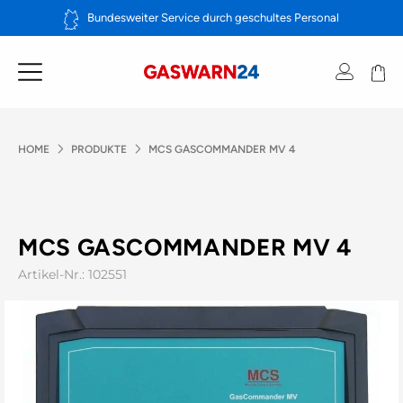
Zum
Bundesweiter Service durch geschultes Personal
Inhalt
springen
HOME
PRODUKTE
MCS GASCOMMANDER MV 4
MCS GASCOMMANDER MV 4
Artikel-Nr.: 102551