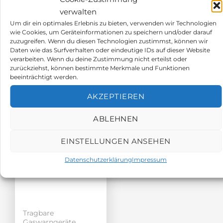
Alarmgrenzen
ATEX-Zulassung
verwalten
25/50ppm
Akkulaufzeit >12h
Um dir ein optimales Erlebnis zu bieten, verwenden wir Technologien
2 Jahre Lebensdauer
wie Cookies, um Geräteinformationen zu speichern und/oder darauf
ATEX-Zulassung
zuzugreifen. Wenn du diesen Technologien zustimmst, können wir
Daten wie das Surfverhalten oder eindeutige IDs auf dieser Website
378,00
€
196,00
€
verarbeiten. Wenn du deine Zustimmung nicht erteilst oder
zurückziehst, können bestimmte Merkmale und Funktionen
beeinträchtigt werden.
AKZEPTIEREN
ABLEHNEN
EINSTELLUNGEN ANSEHEN
Datenschutzerklärung
Impressum
Tragbare
Gaswarngeräte