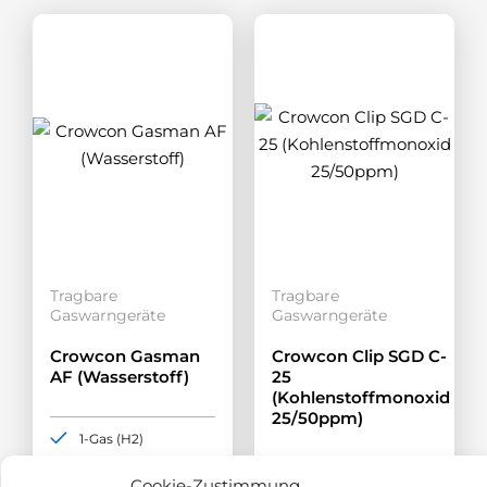
Tragbare
Tragbare
Gaswarngeräte
Gaswarngeräte
Crowcon Gasman
Crowcon Clip SGD C-
AF (Wasserstoff)
25
(Kohlenstoffmonoxid
25/50ppm)
1-Gas (H2)
Messbereich 0-100
1-Gas (CO)
Cookie-Zustimmung
%UEG