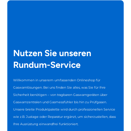
Nutzen Sie unseren
Rundum-Service
Willkommen in unserem umfassenden Onlineshop für
Gaswarnlösungen. Bei uns finden Sie alles, was Sie für Ihre
Sicherheit benötigen – von tragbaren Gaswarngeräten über
Gaswarnzentralen und Gasmessfühler bis hin zu Prüfgasen.
Unsere breite Produktpalette wird durch professionellen Service
wie z.B. Justage oder Reparatur ergänzt, um sicherzustellen, dass
Ihre Ausrüstung einwandfrei funktioniert.