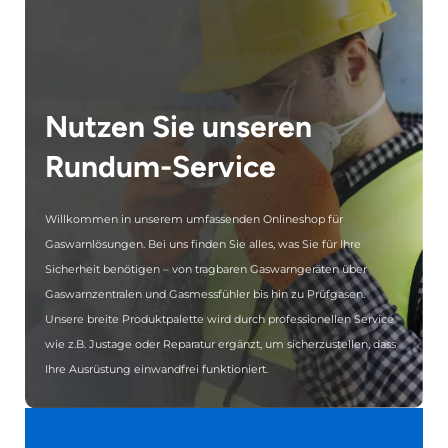
Nutzen Sie unseren
Rundum-Service
Willkommen in unserem umfassenden Onlineshop für
Gaswarnlösungen. Bei uns finden Sie alles, was Sie für Ihre
Sicherheit benötigen – von tragbaren Gaswarngeräten über
Gaswarnzentralen und Gasmessfühler bis hin zu Prüfgasen.
Unsere breite Produktpalette wird durch professionellen Service
wie z.B. Justage oder Reparatur ergänzt, um sicherzustellen, dass
Ihre Ausrüstung einwandfrei funktioniert.