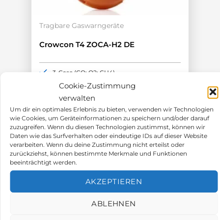
Tragbare Gaswarngeräte
Crowcon T4 ZOCA-H2 DE
3-Gase (CO; O2; CH4)
H2 kompensierter CO Sensor
Cookie-Zustimmung
18h Akkulaufzeit
verwalten
ATEX-Zulassung
Um dir ein optimales Erlebnis zu bieten, verwenden wir Technologien
Aufrüstbar bis IP67
wie Cookies, um Geräteinformationen zu speichern und/oder darauf
zuzugreifen. Wenn du diesen Technologien zustimmst, können wir
644,00
€
Daten wie das Surfverhalten oder eindeutige IDs auf dieser Website
verarbeiten. Wenn du deine Zustimmung nicht erteilst oder
zurückziehst, können bestimmte Merkmale und Funktionen
beeinträchtigt werden.
AKZEPTIEREN
ABLEHNEN