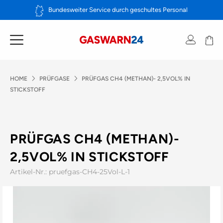
Zum
Bundesweiter Service durch geschultes Personal
Inhalt
springen
HOME
PRÜFGASE
PRÜFGAS CH4 (METHAN)- 2,5VOL% IN
STICKSTOFF
PRÜFGAS CH4 (METHAN)-
2,5VOL% IN STICKSTOFF
Artikel-Nr.: pruefgas-CH4-25Vol-L-1