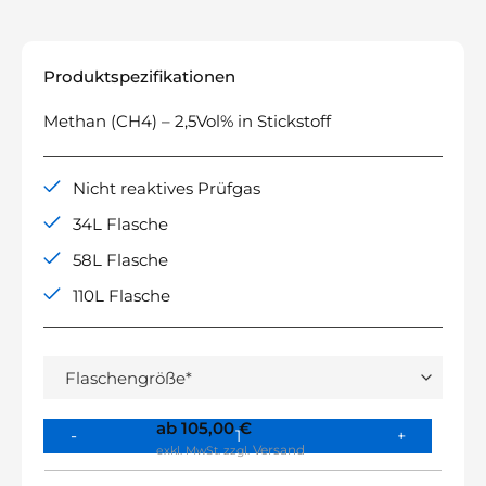
Produktspezifikationen
Methan (CH4) – 2,5Vol% in Stickstoff
Nicht reaktives Prüfgas
34L Flasche
58L Flasche
110L Flasche
ab
105,00
€
Versand
exkl. MwSt.
zzgl.