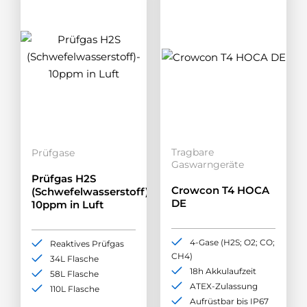
Tragbare
Prüfgase
Gaswarngeräte
Prüfgas H2S
Crowcon T4 HOCA
(Schwefelwasserstoff)-
DE
10ppm in Luft
4-Gase (H2S; O2; CO;
Reaktives Prüfgas
CH4)
34L Flasche
18h Akkulaufzeit
58L Flasche
ATEX-Zulassung
110L Flasche
Aufrüstbar bis IP67