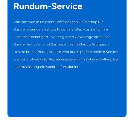
Rundum-Service
Willkommen in unserem umfassenden Onlineshop für
Gaswarnlösungen. Bei uns finden Sie alles, was Sie für Ihre
Sicherheit benötigen – von tragbaren Gaswarngeräten über
Gaswarnzentralen und Gasmessfühler bis hin zu Prüfgasen.
Unsere breite Produktpalette wird durch professionellen Service
wie z.B. Justage oder Reparatur ergänzt, um sicherzustellen, dass
Ihre Ausrüstung einwandfrei funktioniert.