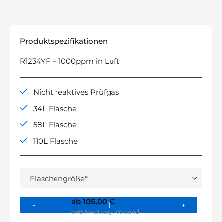
Produktspezifikationen
R1234YF – 1000ppm in Luft
Nicht reaktives Prüfgas
34L Flasche
58L Flasche
110L Flasche
ab
105,00
€
Versand
exkl. MwSt.
zzgl.