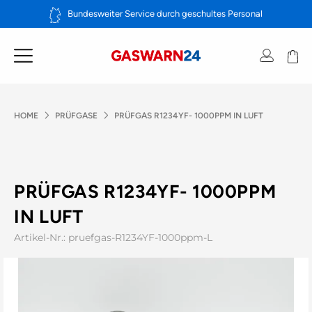
Zum
Bundesweiter Service durch geschultes Personal
Inhalt
springen
HOME
PRÜFGASE
PRÜFGAS R1234YF- 1000PPM IN LUFT
PRÜFGAS R1234YF- 1000PPM
IN LUFT
Artikel-Nr.: pruefgas-R1234YF-1000ppm-L