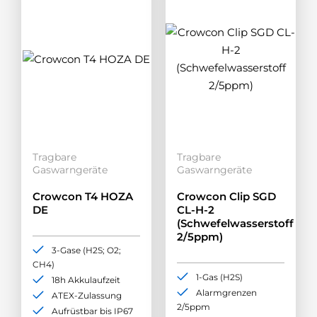
Tragbare
Tragbare
Gaswarngeräte
Gaswarngeräte
Crowcon T4 HOZA
Crowcon Clip SGD
DE
CL-H-2
(Schwefelwasserstoff
2/5ppm)
3-Gase (H2S; O2;
CH4)
1-Gas (H2S)
18h Akkulaufzeit
Alarmgrenzen
ATEX-Zulassung
2/5ppm
Aufrüstbar bis IP67