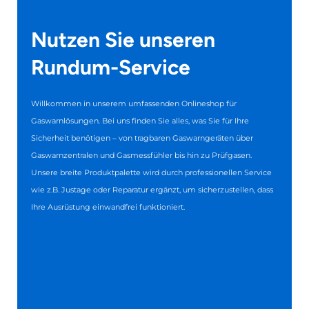
Nutzen Sie unseren
Rundum-Service
Willkommen in unserem umfassenden Onlineshop für
Gaswarnlösungen. Bei uns finden Sie alles, was Sie für Ihre
Sicherheit benötigen – von tragbaren Gaswarngeräten über
Gaswarnzentralen und Gasmessfühler bis hin zu Prüfgasen.
Unsere breite Produktpalette wird durch professionellen Service
wie z.B. Justage oder Reparatur ergänzt, um sicherzustellen, dass
Ihre Ausrüstung einwandfrei funktioniert.