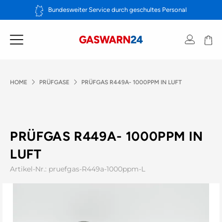
Zum
Bundesweiter Service durch geschultes Personal
Inhalt
springen
HOME
PRÜFGASE
PRÜFGAS R449A- 1000PPM IN LUFT
PRÜFGAS R449A- 1000PPM IN
LUFT
Artikel-Nr.: pruefgas-R449a-1000ppm-L