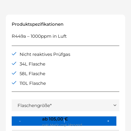
Produktspezifikationen
R449a – 1000ppm in Luft
Nicht reaktives Prüfgas
34L Flasche
58L Flasche
110L Flasche
ab
105,00
€
Versand
exkl. MwSt.
zzgl.