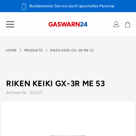
Zum
Bundesweiter Service durch geschultes Personal
Inhalt
springen
HOME
PRODUKTE
RIKEN KEIKI GX-3R ME 53
RIKEN KEIKI GX-3R ME 53
Artikel-Nr.: 102411