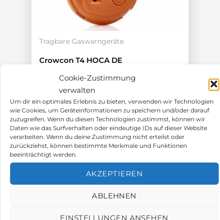
Tragbare Gaswarngeräte
Crowcon T4 HOCA DE
Cookie-Zustimmung
4-Gase (H2S; O2; CO; CH4)
verwalten
18h Akkulaufzeit
Um dir ein optimales Erlebnis zu bieten, verwenden wir Technologien
ATEX-Zulassung
wie Cookies, um Geräteinformationen zu speichern und/oder darauf
zuzugreifen. Wenn du diesen Technologien zustimmst, können wir
Aufrüstbar bis IP67
Daten wie das Surfverhalten oder eindeutige IDs auf dieser Website
verarbeiten. Wenn du deine Zustimmung nicht erteilst oder
652,00
€
zurückziehst, können bestimmte Merkmale und Funktionen
beeinträchtigt werden.
AKZEPTIEREN
ABLEHNEN
EINSTELLUNGEN ANSEHEN