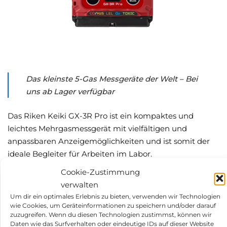
Das kleinste 5-Gas Messgeräte der Welt – Bei
uns ab Lager verfügbar
Das Riken Keiki GX-3R Pro ist ein kompaktes und
leichtes Mehrgasmessgerät mit vielfältigen und
anpassbaren Anzeigemöglichkeiten und ist somit der
ideale Begleiter für Arbeiten im Labor.
Cookie-Zustimmung
Es bietet eine 180-Minuten Schnellladefunktion und ist
verwalten
bis zu 40h betriebsbereit.
Um dir ein optimales Erlebnis zu bieten, verwenden wir Technologien
wie Cookies, um Geräteinformationen zu speichern und/oder darauf
Alarmschwellen:
zuzugreifen. Wenn du diesen Technologien zustimmst, können wir
Daten wie das Surfverhalten oder eindeutige IDs auf dieser Website
O2: 19.5/23.5Vol%, CH4: 10/25Vol%, H2S: 5ppm/30 ppm,