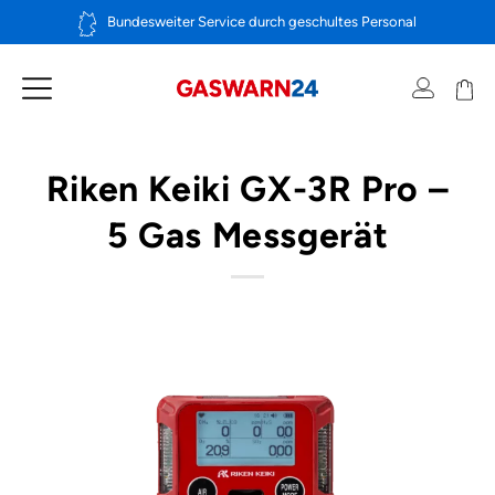
Zum
Bundesweiter Service durch geschultes Personal
Inhalt
springen
Riken Keiki GX-3R Pro –
5 Gas Messgerät