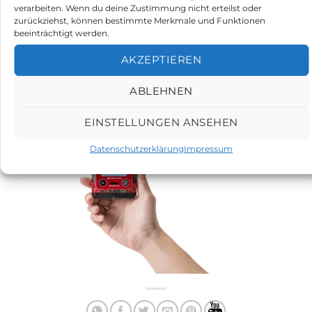
verarbeiten. Wenn du deine Zustimmung nicht erteilst oder
CO2: 0,5/3Vol%, CO: 5ppm/ 50ppm
zurückziehst, können bestimmte Merkmale und Funktionen
beeinträchtigt werden.
5-Gase (O2; CO; H2S; CO2; CH4/brennbare Gase)
AKZEPTIEREN
140g leicht
ATEX-Zulassung
ABLEHNEN
Riken Keiki GX-3R Pro
EINSTELLUNGEN ANSEHEN
Datenschutzerklärung
Impressum