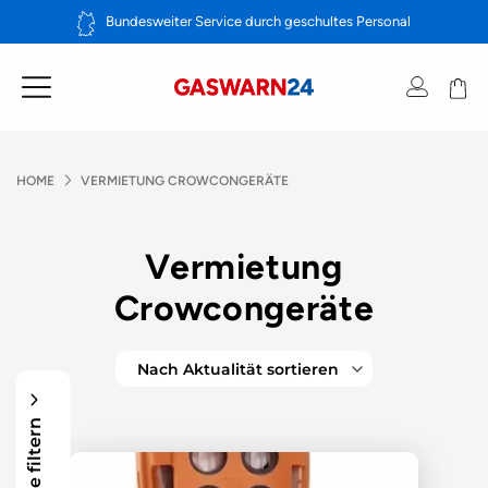
Zum
Bundesweiter Service durch geschultes Personal
Inhalt
springen
HOME
VERMIETUNG CROWCONGERÄTE
Vermietung
Crowcongeräte