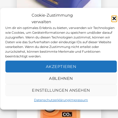
Cookie-Zustimmung
Vermietung
verwalten
Um dir ein optimales Erlebnis zu bieten, verwenden wir Technologien
Vermietung Crowcongeräte
wie Cookies, um Geräteinformationen zu speichern und/oder darauf
zuzugreifen. Wenn du diesen Technologien zustimmst, können wir
Vermietung Crowcon Gasman
Daten wie das Surfverhalten oder eindeutige IDs auf dieser Website
Ladestation 230V
verarbeiten. Wenn du deine Zustimmung nicht erteilst oder
zurückziehst, können bestimmte Merkmale und Funktionen
beeinträchtigt werden.
Growcon Gasman mit 230V Adapter
AKZEPTIEREN
Inklusive Netzteil
ABLEHNEN
7,50
€
EINSTELLUNGEN ANSEHEN
Datenschutzerklärung
Impressum