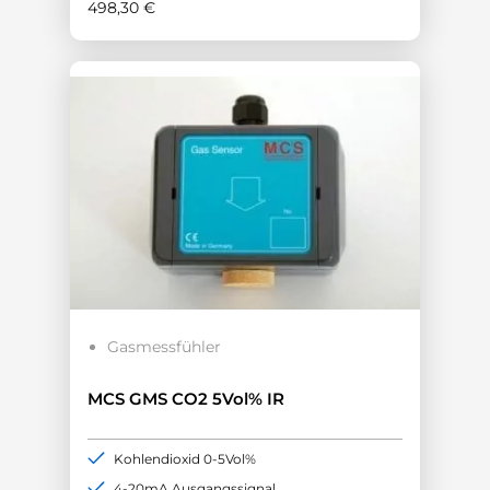
498,30
€
Gasmessfühler
MCS GMS CO2 5Vol% IR
Kohlendioxid 0-5Vol%
4-20mA Ausgangssignal