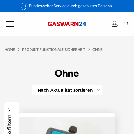
Zum
Bundesweiter Service durch geschultes Personal
Inhalt
springen
HOME
PRODUKT FUNKTIONALE SICHERHEIT
OHNE
Ohne