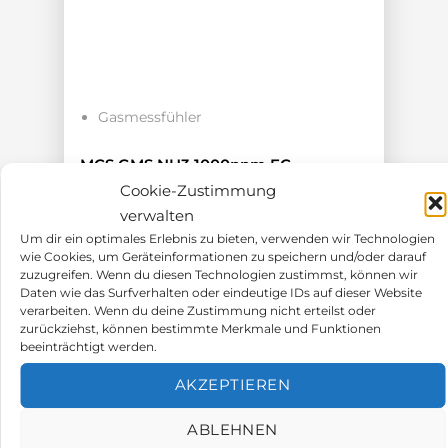
Gasmessfühler
MCS GMS NH3 1000ppm EC
Cookie-Zustimmung
verwalten
Ammoniak 0-1000ppm
Um dir ein optimales Erlebnis zu bieten, verwenden wir Technologien
4-20mA Ausgangssignal
wie Cookies, um Geräteinformationen zu speichern und/oder darauf
zuzugreifen. Wenn du diesen Technologien zustimmst, können wir
Schutzart IP54 (außer Gaseintritt)
Daten wie das Surfverhalten oder eindeutige IDs auf dieser Website
Sinterbronzefilter
verarbeiten. Wenn du deine Zustimmung nicht erteilst oder
zurückziehst, können bestimmte Merkmale und Funktionen
Mit aktuellem Justagezertifikat
beeinträchtigt werden.
711,60
€
AKZEPTIEREN
ABLEHNEN