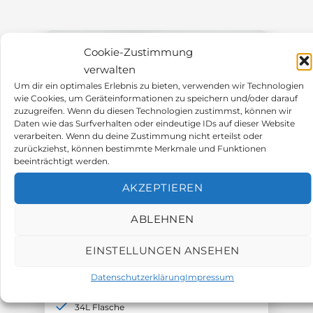
Cookie-Zustimmung
verwalten
Um dir ein optimales Erlebnis zu bieten, verwenden wir Technologien
wie Cookies, um Geräteinformationen zu speichern und/oder darauf
zuzugreifen. Wenn du diesen Technologien zustimmst, können wir
Daten wie das Surfverhalten oder eindeutige IDs auf dieser Website
verarbeiten. Wenn du deine Zustimmung nicht erteilst oder
zurückziehst, können bestimmte Merkmale und Funktionen
beeinträchtigt werden.
AKZEPTIEREN
Prüfgase
ABLEHNEN
Prüfgas H2S (Schwefelwasserstoff)-
EINSTELLUNGEN ANSEHEN
20ppm in Luft
Datenschutzerklärung
Impressum
Reaktives Prüfgas
34L Flasche