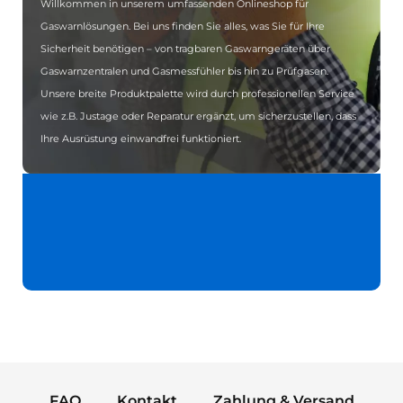
Willkommen in unserem umfassenden Onlineshop für
Gaswarnlösungen. Bei uns finden Sie alles, was Sie für Ihre
Sicherheit benötigen – von tragbaren Gaswarngeräten über
Gaswarnzentralen und Gasmessfühler bis hin zu Prüfgasen.
Unsere breite Produktpalette wird durch professionellen Service
wie z.B. Justage oder Reparatur ergänzt, um sicherzustellen, dass
Ihre Ausrüstung einwandfrei funktioniert.
FAQ
Kontakt
Zahlung & Versand