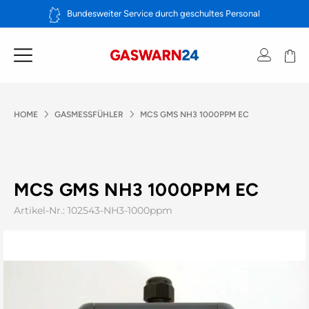
Zum
Bundesweiter Service durch geschultes Personal
Inhalt
springen
HOME
GASMESSFÜHLER
MCS GMS NH3 1000PPM EC
MCS GMS NH3 1000PPM EC
Artikel-Nr.: 102543-NH3-1000ppm