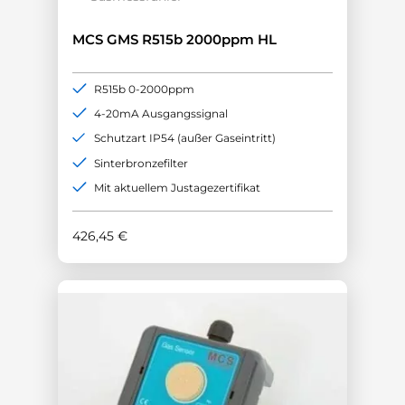
MCS GMS R515b 2000ppm HL
R515b 0-2000ppm
4-20mA Ausgangssignal
Schutzart IP54 (außer Gaseintritt)
Sinterbronzefilter
Mit aktuellem Justagezertifikat
426,45
€