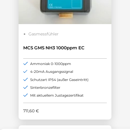
Gasmessfühler
MCS GMS NH3 1000ppm EC
Ammoniak 0-1000ppm
4-20mA Ausgangssignal
Schutzart IP54 (außer Gaseintritt)
Sinterbronzefilter
Mit aktuellem Justagezertifikat
711,60
€