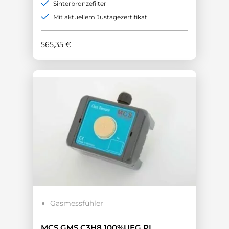
Sinterbronzefilter
Mit aktuellem Justagezertifikat
565,35
€
Gasmessfühler
MCS GMS C3H8 100%UEG PL