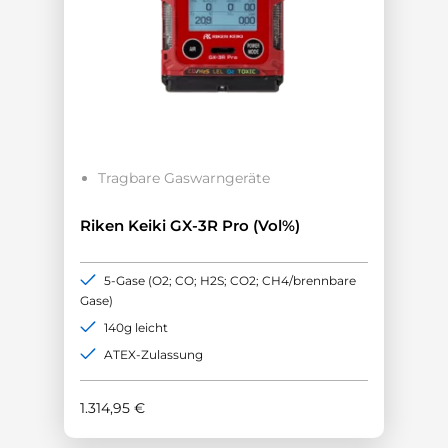
Tragbare Gaswarngeräte
Riken Keiki GX-3R Pro (Vol%)
5-Gase (O2; CO; H2S; CO2; CH4/brennbare
Gase)
140g leicht
ATEX-Zulassung
1.314,95
€