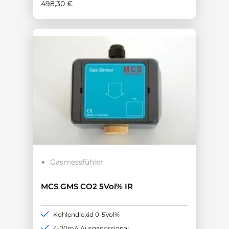
498,30
€
Gasmessfühler
MCS GMS CO2 5Vol% IR
Kohlendioxid 0-5Vol%
4-20mA Ausgangssignal