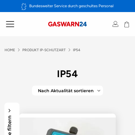
Zum
Bundesweiter Service durch geschultes Personal
Inhalt
springen
HOME
PRODUKT IP-SCHUTZART
IP54
IP54