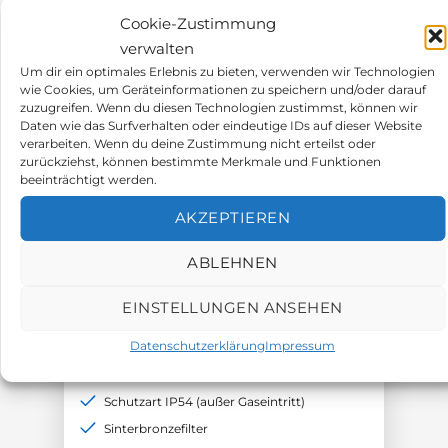
Cookie-Zustimmung
verwalten
Um dir ein optimales Erlebnis zu bieten, verwenden wir Technologien
wie Cookies, um Geräteinformationen zu speichern und/oder darauf
zuzugreifen. Wenn du diesen Technologien zustimmst, können wir
Daten wie das Surfverhalten oder eindeutige IDs auf dieser Website
verarbeiten. Wenn du deine Zustimmung nicht erteilst oder
zurückziehst, können bestimmte Merkmale und Funktionen
beeinträchtigt werden.
AKZEPTIEREN
Gasmessfühler
ABLEHNEN
MCS GMS NH3 100ppm EC
EINSTELLUNGEN ANSEHEN
Datenschutzerklärung
Impressum
Ammoniak 0-100ppm
4-20mA Ausgangssignal
Schutzart IP54 (außer Gaseintritt)
Sinterbronzefilter