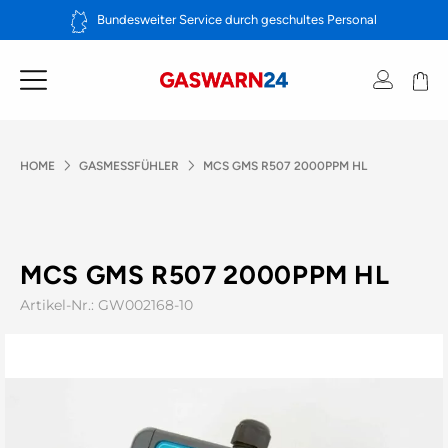
Zum
Bundesweiter Service durch geschultes Personal
Inhalt
springen
HOME
GASMESSFÜHLER
MCS GMS R507 2000PPM HL
MCS GMS R507 2000PPM HL
Artikel-Nr.: GW002168-10