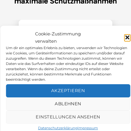
maximale Schutzmaßnahmen
Cookie-Zustimmung
verwalten
Um dir ein optimales Erlebnis zu bieten, verwenden wir Technologien
wie Cookies, um Geräteinformationen zu speichern und/oder darauf
zuzugreifen. Wenn du diesen Technologien zustimmst, können wir
Daten wie das Surfverhalten oder eindeutige IDs auf dieser Website
verarbeiten. Wenn du deine Zustimmung nicht erteilst oder
zurückziehst, können bestimmte Merkmale und Funktionen
beeinträchtigt werden.
AKZEPTIEREN
Gasmessfühler
ABLEHNEN
MCS GMS R449a 2000ppm HL
EINSTELLUNGEN ANSEHEN
R449a 0-2000ppm
Datenschutzerklärung
Impressum
4-20mA Ausgangssignal